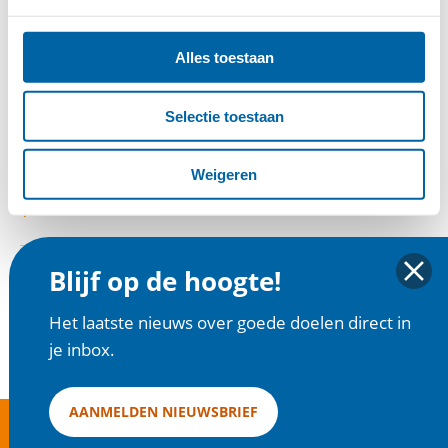
Alles toestaan
STICHTING DIERENVOEDSELBANK VALLEI & VELUWE
Selectie toestaan
Weigeren
STICHTING DIERENWELZIJN WALCHEREN
STRAY ANIMAL FOUNDATION PLATFORM
Blijf op de hoogte!
Het laatste nieuws over goede doelen direct in
je inbox.
AANMELDEN NIEUWSBRIEF
goededoelen.nl is een initiatief van Goede Doelen Nederland |
Disclaimer en
Privacy
|
Cookies
| Copyright 2025