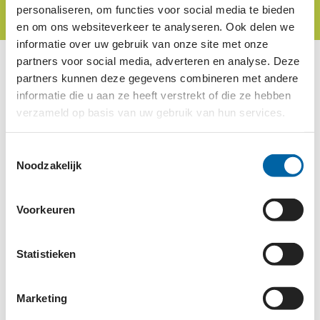
DIEREN
personaliseren, om functies voor social media te bieden
en om ons websiteverkeer te analyseren. Ook delen we
informatie over uw gebruik van onze site met onze
partners voor social media, adverteren en analyse. Deze
Veel mensen voelen zich enorm verbonden met
partners kunnen deze gegevens combineren met andere
dieren. Het gaat hen aan het hart dat er zoveel
informatie die u aan ze heeft verstrekt of die ze hebben
dierenleed is. Helemaal omdat dieren niet voor
verzameld op basis van uw gebruik van hun services.
zichzelf kunnen opkomen. Het is dan ook niet
verwonderlijk dat zij goede doelen willen steunen
Toestemmingsselectie
Noodzakelijk
die zich inzetten voor dieren. Help je mee?
Bekijk alle Goede Doelen in dit aandachtsgebied:
Voorkeuren
#
A
B
C
D
E
F
G
H
I
J
K
L
M
N
O
P
Statistieken
Q
R
S
T
U
V
W
X
Y
Z
Marketing
SOPHIA-VEREENIGING