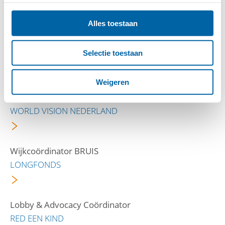
DOKTERS VAN DE WERELD
Alles toestaan
Financieel medewerker
Selectie toestaan
VLUCHTELINGENWERK NEDERLAND
Weigeren
HR Business Partner
WORLD VISION NEDERLAND
Wijkcoördinator BRUIS
LONGFONDS
Lobby & Advocacy Coördinator
RED EEN KIND