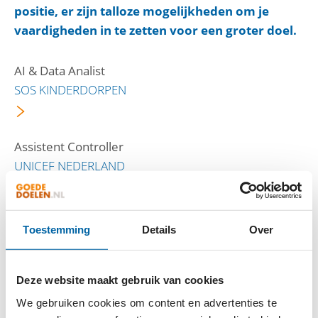
positie, er zijn talloze mogelijkheden om je
vaardigheden in te zetten voor een groter doel.
AI & Data Analist
SOS KINDERDORPEN
Assistent Controller
UNICEF NEDERLAND
Tijdelijke opdracht: strategisch Public Affairs
Toestemming
Details
Over
adviseur Werk Versterkt
SAMENWERKENDE GEZONDHEIDSFONDSEN (SGF)
Deze website maakt gebruik van cookies
We gebruiken cookies om content en advertenties te
Senior Relatiebeheerder Acties & Events (32-36 uur)