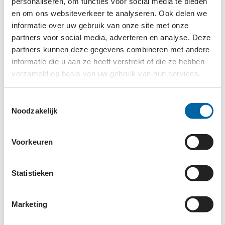
personaliseren, om functies voor social media te bieden
ALS NEDERLAND
en om ons websiteverkeer te analyseren. Ook delen we
informatie over uw gebruik van onze site met onze
partners voor social media, adverteren en analyse. Deze
partners kunnen deze gegevens combineren met andere
Administratief Medewerker [tijdelijk, 24-32 uur]
informatie die u aan ze heeft verstrekt of die ze hebben
HUMANISTISCH VERBOND
verzameld op basis van uw gebruik van hun services.
Toestemmingsselectie
HR Manager
Noodzakelijk
TERRE DES HOMMES
Voorkeuren
Coördinator Natuurbeheer, Utrecht
Statistieken
NATUURMONUMENTEN
Marketing
Stage Basis Medische Zorg